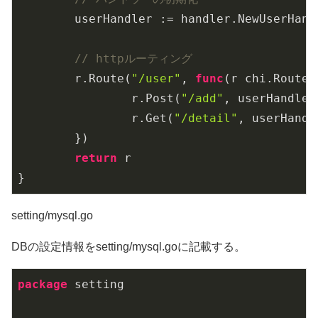
	userHandler := handler.NewUserHandler(dbSetting)

// httpルーティング
	r.Route(
"/user"
, 
func
(r chi.Router
		r.Post(
"/add"
, userHandler.
		r.Get(
"/detail"
, userHandl
	})

return
 r

}
setting/mysql.go
DBの設定情報をsetting/mysql.goに記載する。
package
 setting
