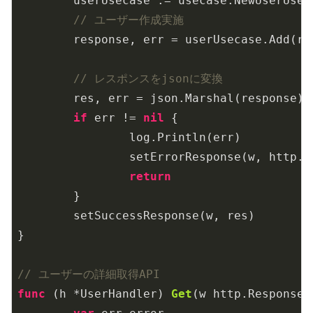
	userUsecase := usecase.NewUserUsecase(ctx, tx)

// ユーザー作成実施
	response, err = userUsecase.Add(request)

// レスポンスをjsonに変換
	res, err = json.Marshal(response)

if
 err != 
nil
 {

		log.Println(err)

		setErrorResponse(w, http.StatusInternalServerError)

return
	}

	setSuccessResponse(w, res)

}

// ユーザーの詳細取得API
func
(h *UserHandler)
Get
(w http.ResponseW