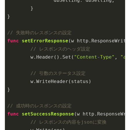
		dbSetting: dbSetting,

	}

}

// 失敗時のレスポンスの設定
func
setErrorResponse
(w http.ResponseWrite
// レスポンスのヘッダ設定
	w.Header().Set(
"Content-Type"
, 
"ap
// 引数のステータス設定
	w.WriteHeader(status)

}

// 成功時のレスポンスの設定
func
setSuccessResponse
(w http.ResponseWri
// レスポンスの内容をjsonに変換