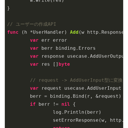
	w.Write(res)

}

// ユーザーの作成API
func
(h *UserHandler)
Add
(w http.ResponseW
var
 err error

var
 berr binding.Errors

var
 response usecase.AddUserOutput

var
 res []
byte
// request -> AddUserInput型に変換
var
 request usecase.AddUserInput

	berr = binding.Bind(r, &request)

if
 berr != 
nil
 {

		log.Println(berr)

		setErrorResponse(w, http.StatusInternalServerError)
