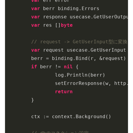
var
 err error

var
 berr binding.Errors

var
 response usecase.GetUserOutput

var
 res []
byte
// request -> GetUserInput型に変換
var
 request usecase.GetUserInput

	berr = binding.Bind(r, &request)

if
 berr != 
nil
 {

		log.Println(berr)

		setErrorResponse(w, http.StatusInternalServerError)

return
	}

	ctx := context.Background()
