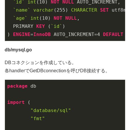
`id`
int
(
10
) 
NOT
NULL
 AUTO_INCREMENT,

`name`
varchar
(
255
) 
CHARACTER
SET
 utf8mb
`age`
int
(
10
) 
NOT
NULL
,

  PRIMARY 
KEY
 (
`id`
)

) 
ENGINE
=
InnoDB
 AUTO_INCREMENT=
4
DEFAULT
C
db/mysql.go
DBコネクションを作成している。
各handlerでGetDBconnectionを呼びDB接続する。
package
 db

import
 (

"database/sql"
"fmt"