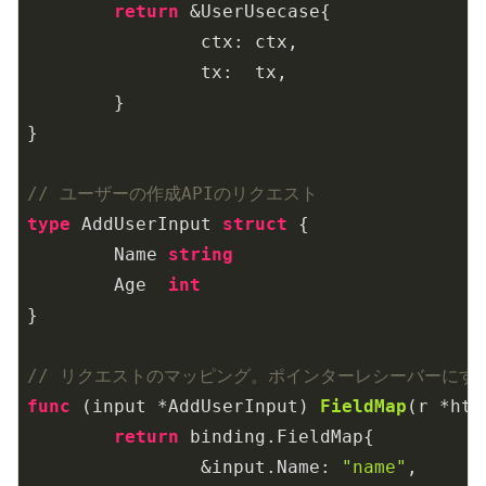
return
 &UserUsecase{

		ctx: ctx,

		tx:  tx,

	}

}

// ユーザーの作成APIのリクエスト
type
 AddUserInput 
struct
 {

	Name 
string
	Age  
int
}

// リクエストのマッピング。ポインターレシーバーにす
func
(input *AddUserInput)
FieldMap
(r *htt
return
 binding.FieldMap{

		&input.Name: 
"name"
,
