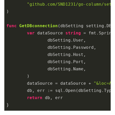
"github.com/SND1231/go-column/sett
)

func
GetDBconnection
(dbSetting setting.DB)
var
 dataSource 
string
 = fmt.Sprint
		dbSetting.User,

		dbSetting.Password,

		dbSetting.Host,

		dbSetting.Port,

		dbSetting.Name,

	)

	dataSource = dataSource + 
"&loc=As
	db, err := sql.Open(dbSetting.Type, dataSource)

return
 db, err

}