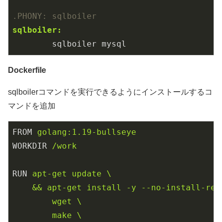
.PHONY
: sqlboiler
sqlboiler:
	sqlboiler mysql
Dockerfile
sqlboilerコマンドを実行できるようにインストールするコ
マンドを追加
FROM
golang:1.19-bullseye
WORKDIR
/work
RUN
apt-get update \

    && apt-get install -y --no-install-reco
        wget \

        make \
