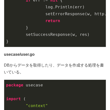
if
 err != 
nil
 {

		log.Println(err)

		setErrorResponse(w, http.StatusInternalServerError)

return
	}

	setSuccessResponse(w, res)

usecase/user.go
DBからデータを取得したり、データを作成する処理を書
いている。
package
 usecase

import
 (

"context"