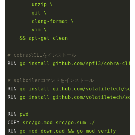
        unzip \

        git \

        clang-format \

        vim \

    && apt-get clean
# cobraのCLIをインストール
RUN
go install github.com/spf13/cobra-cli@
# sqlboilerコマンドをインストール
RUN
go install github.com/volatiletech/sql
RUN
go install github.com/volatiletech/sql
RUN
pwd
COPY
src/go.mod src/go.sum ./
RUN
go mod download && go mod verify