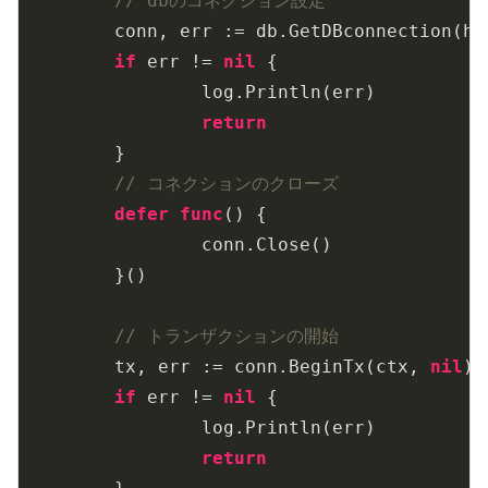
// dbのコネクション設定
	conn, err := db.GetDBconnection(h.dbSetting)

if
 err != 
nil
 {

		log.Println(err)

return
	}

// コネクションのクローズ
defer
func
()
 {

		conn.Close()

	}()

// トランザクションの開始
	tx, err := conn.BeginTx(ctx, 
nil
)

if
 err != 
nil
 {

		log.Println(err)

return