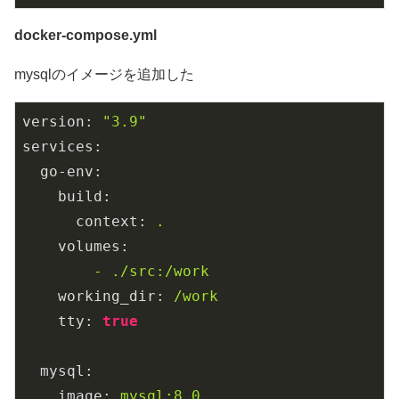
docker-compose.yml
mysqlのイメージを追加した
version:
"3.9"
services:
go-env:
build:
context:
.
volumes:
-
./src:/work
working_dir:
/work
tty:
true
mysql:
image:
mysql:8.0