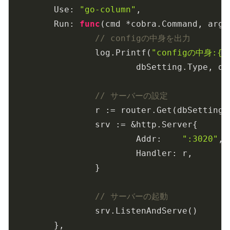
	Use: 
"go-column"
,

	Run: 
func
(cmd *cobra.Command, args
// configの中身を出力
		log.Printf(
"configの中身:{ty
			dbSetting.Type, dbSetting.Host, dbSetting.Port, dbSetting.User, dbSetting.Password, dbSetting.Name)

// サーバーの設定
		r := router.Get(dbSetting)

		srv := &http.Server{

			Addr:    
":3020"
,

			Handler: r,

		}

// サーバーの起動
		srv.ListenAndServe()

	},
