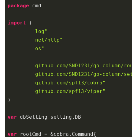
package
 cmd

import
 (

"log"
"net/http"
"os"
"github.com/SND1231/go-column/rout
"github.com/SND1231/go-column/sett
"github.com/spf13/cobra"
"github.com/spf13/viper"
)

var
 dbSetting setting.DB

var
 rootCmd = &cobra.Command{
