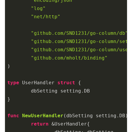
"encoding/json"
"log"
"net/http"
"github.com/SND1231/go-column/db"
"github.com/SND1231/go-column/sett
"github.com/SND1231/go-column/usec
"github.com/mholt/binding"
)

type
 UserHandler 
struct
 {

	dbSetting setting.DB

}

func
NewUserHandler
(dbSetting setting.DB)
 
return
 &UserHandler{
