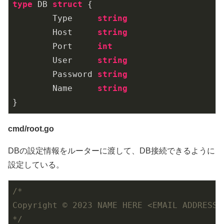
type
 DB 
struct
 {

	Type     
string
	Host     
string
	Port     
int
	User     
string
	Password 
string
	Name     
string
cmd/root.go
DBの設定情報をルーターに渡して、DB接続できるように
設定している。
/*

Copyright © 2023 NAME HERE <EMAIL ADDRESS>

*/