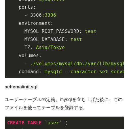
ports:
-
3306
:3306
environment:
MYSQL_ROOT_PASSWORD:
test
MYSQL_DATABASE:
test
TZ:
Asia/Tokyo
volumes:
-
./volumes/mysql/db:/var/lib/mysql
command:
mysqld
--character-set-server
schema/init.sql
ユーザーテーブルの定義。mysqlを立ち上げた後に、この
ファイルを使ってテーブルを登録する。
CREATE
TABLE
`user`
 (
