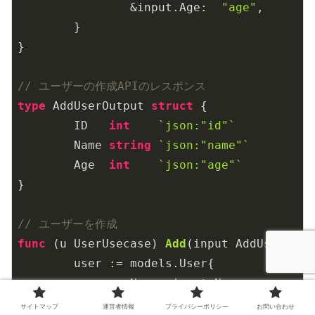
		&input.Age:  
"age"
,

	}

}

// ユーザーの作成APIのレスポンス
type
 AddUserOutput 
struct
 {

	ID   
int
`json:"id"`
	Name 
string
`json:"name"`
	Age  
int
`json:"age"`
}

// ユーザーを作成
func
(u UserUsecase)
Add
(input AddUserInpu
	user := models.User{

		Name: input.Name,

		Age:  input.Age,

サイトマップ
運営者情報
プライバシーポリシー
お問い合わせ