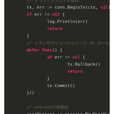
// トランザクションの開始
	tx, err := conn.BeginTx(ctx, 
nil
)

if
 err != 
nil
 {

		log.Println(err)

return
	}

// トランザクションのコミット or ロール
defer
func
()
 {

if
 err != 
nil
 {

			tx.Rollback()

return
		}

		tx.Commit()

	}()

// usecaseの初期化