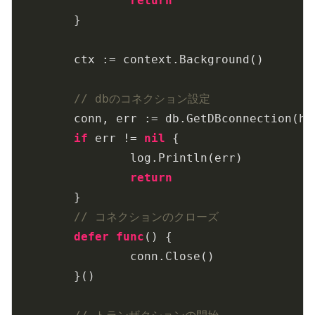
return
	}

	ctx := context.Background()

// dbのコネクション設定
	conn, err := db.GetDBconnection(h.dbSetting)

if
 err != 
nil
 {

		log.Println(err)

return
	}

// コネクションのクローズ
defer
func
()
 {

		conn.Close()

	}()
