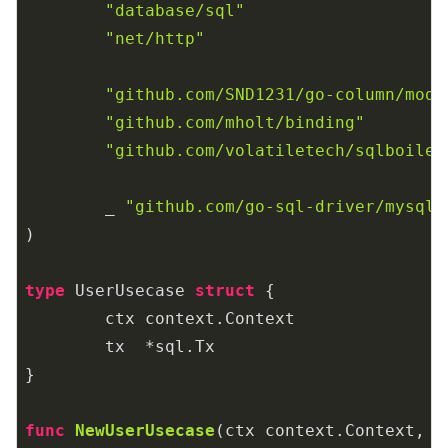
"database/sql"
"net/http"
"github.com/SND1231/go-column/mode
"github.com/mholt/binding"
"github.com/volatiletech/sqlboiler
	_ 
"github.com/go-sql-driver/mysql"
)

type
 UserUsecase 
struct
 {

	ctx context.Context

	tx  *sql.Tx

}

func
NewUserUsecase
(ctx context.Context, t