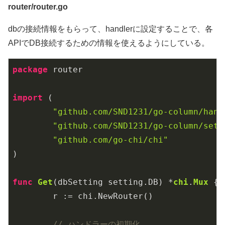
router/router.go
dbの接続情報をもらって、handlerに設定することで、各
APIでDB接続するための情報を使えるようにしている。
package
 router

import
 (

"github.com/SND1231/go-column/hand
"github.com/SND1231/go-column/sett
"github.com/go-chi/chi"
)

func
Get
(dbSetting setting.DB)
 *
chi
.
Mux
 {

	r := chi.NewRouter()

// ハンドラーの初期化