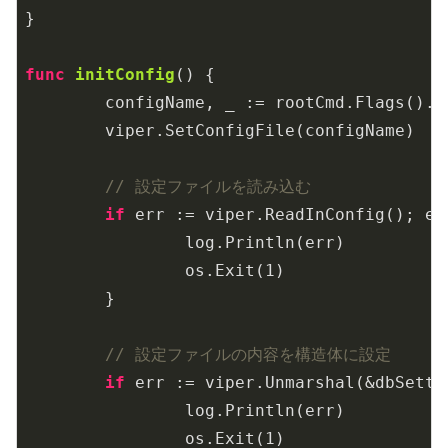
}

func
initConfig
()
 {

	configName, _ := rootCmd.Flags().G
	viper.SetConfigFile(configName)

// 設定ファイルを読み込む
if
 err := viper.ReadInConfig(); er
		log.Println(err)

		os.Exit(
1
)

	}

// 設定ファイルの内容を構造体に設定
if
 err := viper.Unmarshal(&dbSetti
		log.Println(err)

		os.Exit(
1
)
