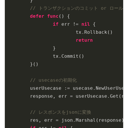
	}

// トランザクションのコミット or ロール
defer
func
()
 {

if
 err != 
nil
 {

			tx.Rollback()

return
		}

		tx.Commit()

	}()

// usecaseの初期化
	userUsecase := usecase.NewUserUsecase(ctx, tx)

	response, err = userUsecase.Get(request)

// レスポンスをjsonに変換
	res, err = json.Marshal(response)
