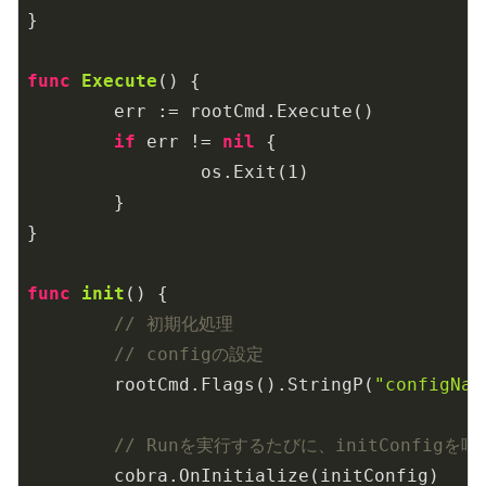
}

func
Execute
()
 {

	err := rootCmd.Execute()

if
 err != 
nil
 {

		os.Exit(
1
)

	}

}

func
init
()
 {

// 初期化処理
// configの設定
	rootCmd.Flags().StringP(
"configNam
// Runを実行するたびに、initConfig
	cobra.OnInitialize(initConfig)
