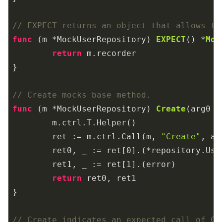
// EXPECT returns an object that allows th
func
(m *MockUserRepository)
EXPECT
()
 *
Moc
return
 m.recorder

}

// Create mocks base method.
func
(m *MockUserRepository)
Create
(arg0 *
	m.ctrl.T.Helper()

	ret := m.ctrl.Call(m, 
"Create"
, ar
	ret0, _ := ret[
0
].(*repository.User
	ret1, _ := ret[
1
].(error)

return
 ret0, ret1

}

// Create indicates an expected call of Cr