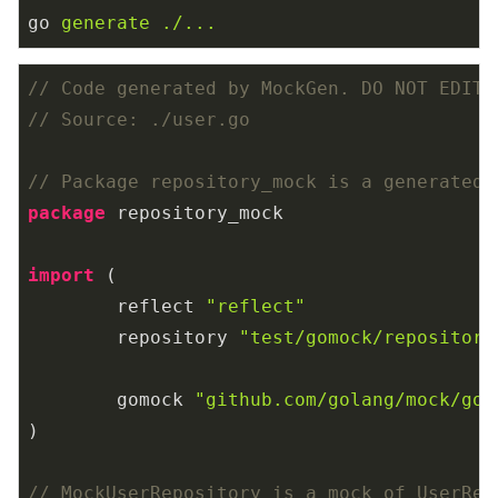
go
generate ./...
// Code generated by MockGen. DO NOT EDIT.
// Source: ./user.go
// Package repository_mock is a generated 
package
 repository_mock

import
 (

	reflect 
"reflect"
	repository 
"test/gomock/repository
	gomock 
"github.com/golang/mock/gom
)

// MockUserRepository is a mock of UserRep