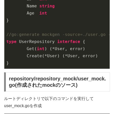
	Name 
string
	Age  
int
}

//go:generate mockgen -source=./user.go -d
type
 UserRepository 
interface
 {

	Get(
int
) (*User, error)

	Create(*User) (*User, error)

repository/repository_mock/user_mock.
go(作成されたmockのソース)
ルートディレクトリで以下のコマンドを実行して
user_mock.goを作成