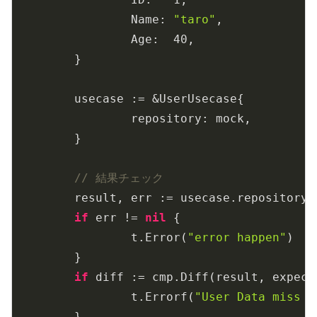
		Name: 
"taro"
,

		Age:  
40
,

	}

	usecase := &UserUsecase{

		repository: mock,

	}

// 結果チェック
	result, err := usecase.repository.Create(user)

if
 err != 
nil
 {

		t.Error(
"error happen"
)

	}

if
 diff := cmp.Diff(result, expect
		t.Errorf(
"User Data miss m
	}
