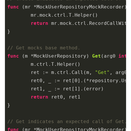
func
(mr *MockUserRepositoryMockRecorder)
	mr.mock.ctrl.T.Helper()

return
 mr.mock.ctrl.RecordCallWith
}

// Get mocks base method.
func
(m *MockUserRepository)
Get
(arg0 
int
)
	m.ctrl.T.Helper()

	ret := m.ctrl.Call(m, 
"Get"
, arg0)

	ret0, _ := ret[
0
].(*repository.User
	ret1, _ := ret[
1
].(error)

return
 ret0, ret1

}

// Get indicates an expected call of Get.
func
(mr *MockUserRepositoryMockRecorder)