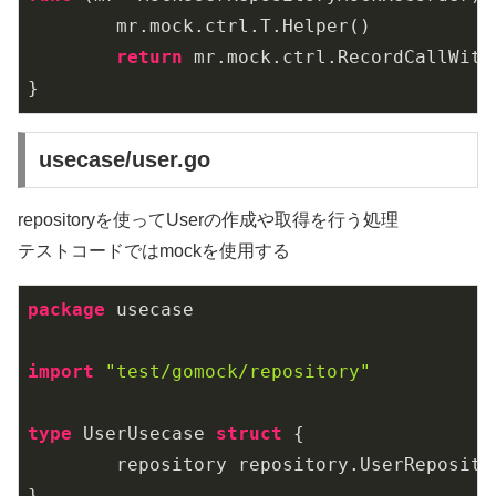
	mr.mock.ctrl.T.Helper()

return
 mr.mock.ctrl.RecordCallWith
usecase/user.go
repositoryを使ってUserの作成や取得を行う処理
テストコードではmockを使用する
package
 usecase

import
"test/gomock/repository"
type
 UserUsecase 
struct
 {

	repository repository.UserRepository

}
