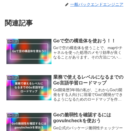
一般バックエンドエンジニア
関連記事
Goで空の構造体を使おう！！
Go言語
Goで空の構造体を使うことで、mapやチ
ャネルを使った処理のメモリ効率が良く
なることがあります。その方法について
解説をしています。
業務で使えるレベルになるまでの
Go言語
Go言語学習ロードマップ
Go開発歴3年弱の私が、これからGoの開
発をする人向けに現場でGoの開発ができ
るようになるためのロードマップを作成
しました。
Goの脆弱性を確認するには
Go言語
govulncheckを使おう
Go公式のパッケージ脆弱性チェックツー