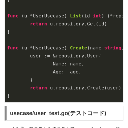
func
(u *UserUsecase)
List
(id 
int
)
(*repos
return
 u.repository.Get(id)

}

func
(u *UserUsecase)
Create
(name 
string
, 
	user := &repository.User{

		Name: name,

		Age:  age,

	}

return
 u.repository.Create(user)

usecase/user_test.go(テストコード)