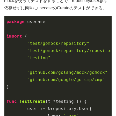
mockを使ってテストをすることで、repository/user.goに
依存せずに簡単にusecaseのCreateのテストができる。
package
 usecase

import
 (

"test/gomock/repository"
"test/gomock/repository/repository
"testing"
"github.com/golang/mock/gomock"
"github.com/google/go-cmp/cmp"
)

func
TestCreate
(t *testing.T)
 {

	user := &repository.User{

		Name: 
"taro"
,
