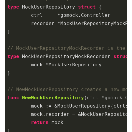
type
 MockUserRepository 
struct
 {

	ctrl     *gomock.Controller

	recorder *MockUserRepositoryMockRecorder

}

// MockUserRepositoryMockRecorder is the m
type
 MockUserRepositoryMockRecorder 
struct
	mock *MockUserRepository

}

// NewMockUserRepository creates a new moc
func
NewMockUserRepository
(ctrl *gomock.Co
	mock := &MockUserRepository{ctrl: ctrl}

	mock.recorder = &MockUserRepositoryMockRecorder{mock}

return
 mock

}
