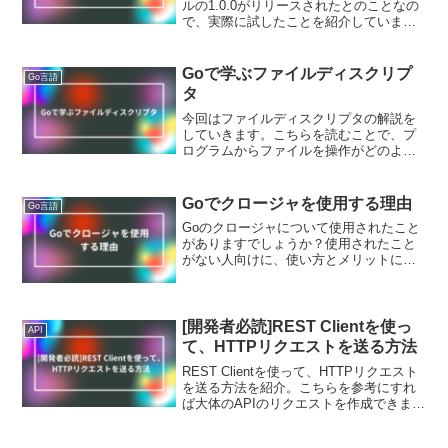
ルの1.0.0がリリースされたとのことなの
で、実際に試したことを紹介していま
す。
Goで学ぶファイルディスクリプ
Go言語
タ
今回はファイルディスクリプタの解説を
していきます。こちらを読むことで、プ
ログラムからファイルを操作がどのよう
にされているか理解することができま
す。ファイルディスクリプタとは？ファ
イルディスクリプタとはプログラムから
Goでクロージャを使用する理由
Go言語
ファイルを操作する際に、操...
Goのクロージャについて使用されたこと
がありますでしょうか？使用されたこと
がない人向けに、使い方とメリットにつ
いて紹介をしています。
[開発者必読]REST Clientを使っ
API
て、HTTPリクエストを送る方法
REST Clientを使って、HTTPリクエスト
を送る方法を紹介。こちらを参考にすれ
ば大体のAPIのリクエストを作成できま
す。