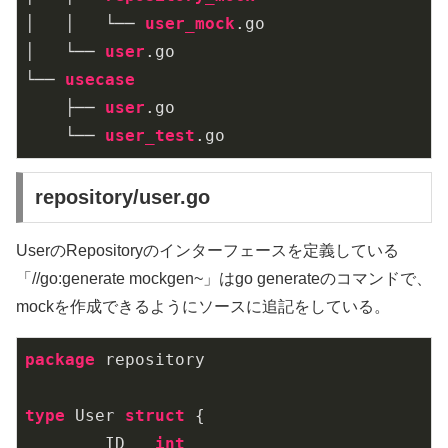
│   │   └── 
user_mock
.go
│   └── 
user
.go
└── 
usecase
    ├── 
user
.go
    └── 
user_test
.go
repository/user.go
UserのRepositoryのインターフェースを定義している
「//go:generate mockgen~」はgo generateのコマンドで、
mockを作成できるようにソースに追記をしている。
package
 repository

type
 User 
struct
 {

	ID   
int