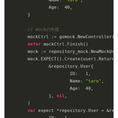
		Age:  
40
,

	}

// mockの作成
	mockCtrl := gomock.NewController(t)

defer
 mockCtrl.Finish()

	mock := repository_mock.NewMockUserRepository(mockCtrl)

	mock.EXPECT().Create(user).Return(

		&repository.User{

			ID:   
1
,

			Name: 
"taro"
,

			Age:  
40
,

		}, 
nil
,

	)

var
 expect *repository.User = &repo
		ID:   
1
,
