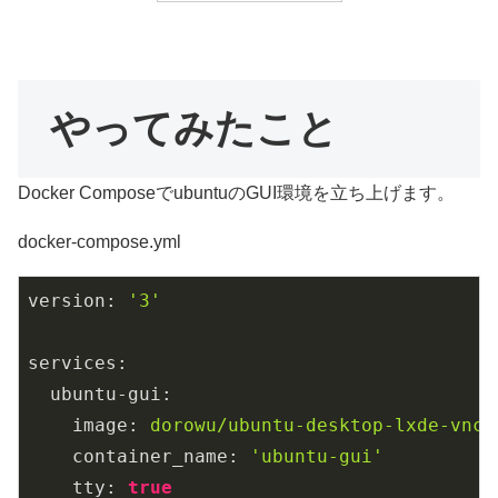
やってみたこと
Docker ComposeでubuntuのGUI環境を立ち上げます。
docker-compose.yml
version:
'3'
services:
ubuntu-gui:
image:
dorowu/ubuntu-desktop-lxde-vnc
container_name:
'ubuntu-gui'
tty:
true