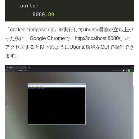
ports:
-
8080
:80
「docker-compose up」を実行してubuntu環境が立ち上が
った後に、Google Chromeで「http://localhost:8080/」に
アクセスすると以下のようにUbuntu環境をGUIで操作でき
ます。